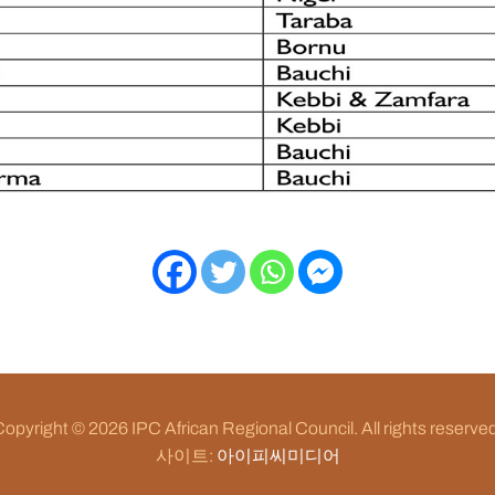
opyright © 2026 IPC African Regional Council. All rights reserve
사이트:
아이피씨미디어