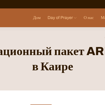
Дом
Day of Prayer
О нас
М
ционный пакет A
в Каире