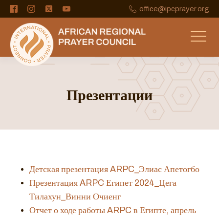
office@ipcprayer.org
Презентации
Детская презентация ARPC_Элиас Апетогбо
Презентация ARPC Египет 2024_Цега
Тилахун_Винни Очиенг
Отчет о ходе работы ARPC в Египте, апрель