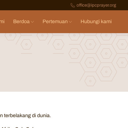
office@ipcprayer.org
mi
Berdoa
Pertemuan
Hubungi kami
 terbelakang di dunia.