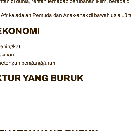
entan di dunia, rentan terhadap perubahan iklim, berada d
 Afrika adalah Pemuda dan Anak-anak di bawah usia 18 t
EKONOMI
meningkat
skinan
setengah pengangguran
KTUR YANG BURUK