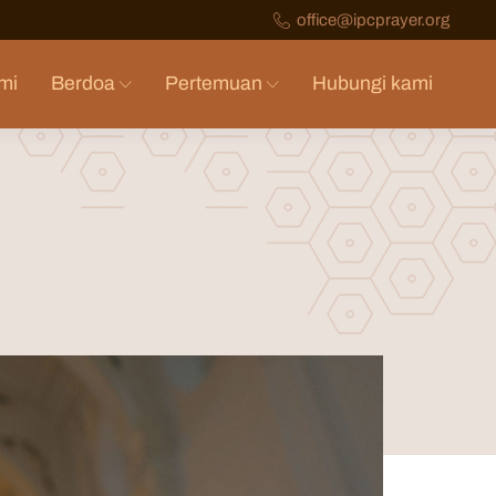
office@ipcprayer.org
mi
Berdoa
Pertemuan
Hubungi kami