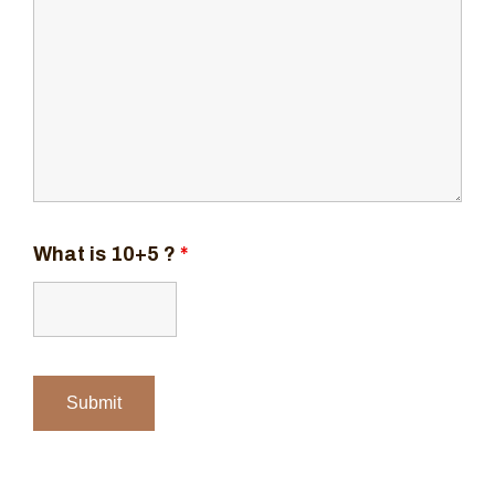
What is 10+5 ?
*