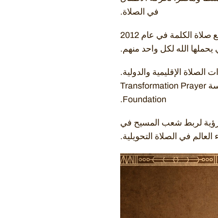
في الصلاة.
نحن نعمل أيضًا مع حركة الشباب الانتفاضة (نهضة الصلاة الموحدة) التي انبثقت عن تجمع صلاة الكلمة في عام 2012
يحملها الله لكل واحد منهم.
الدولي للصلاة والذي يتألف من 24 من قادة مبادرات الصلاة الإقليمية والدولية.
يتم دعمه ماليًا بشكل أساسي من خلال التبرعات الشخصية والمنح المقدمة من مؤسسة Transformation Prayer
Foundation.
لرؤية لربط شعب المسيح في
 العالم في الصلاة التحويلية.