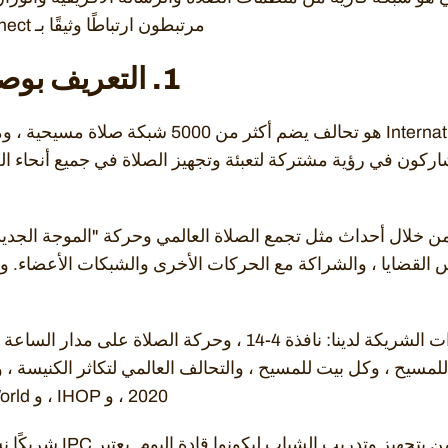
مرتبطون ارتباطًا وثيقًا بـ International Prayer Connect.
1. التعريف بوصلة الصلاة الدولية
International Prayer Connect هو تحالف يضم أكثر 
ون في رؤية مشتركة لتعبئة وتجهيز الصلاة في جميع أنحاء الع
من خلال أحداث مثل تجمع الصلاة العالمي وحركة "الموجة الجدي
س القضايا ، والشراكة مع الحركات الأخرى والشبكات الأعضاء. و
تشمل المنظمات والمبادرات الشريكة لدينا: نافذة 4-14 ، وحركة ا
2020 ، و IHOP ، و Transform World وغيرها الكثير.
نهجنا عبر الأجيال. نحن نؤمن