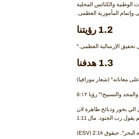
ت الوطنية والكنائس المحلية
 وإتمام المأمورية العظمى.
1.2 رؤيتنا
 تحقيق الإرسالية العظمى."
1.3 هدفنا
ى معاناته" (شعار مورافيا)
جد والتسبيح!" رؤيا ٥:١٢
لي بخور وذبائح طاهرة لان
قول رب الجنود. مال 1:11
 حبقوق 2:14 (ESV)