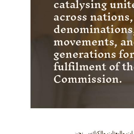
ات والبعثات والكنائس. نحن