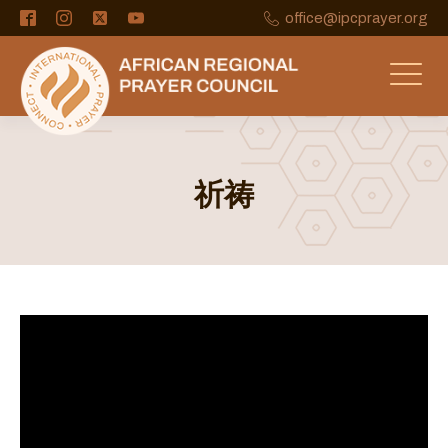
office@ipcprayer.org
祈祷