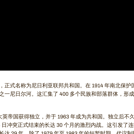
，正式名称为尼日利亚联邦共和国。在 1914 年南北保
之一尼日尔河。这汇集了 400 多个民族和部落群体，形
脱离大英帝国获得独立，并于 1963 年成为共和国。独立后
 1 月 15 日冲突正式结束的长达 30 个月的激烈内战。这引
29 年，除了 1979 年至 1983 年的短暂时期。代议制