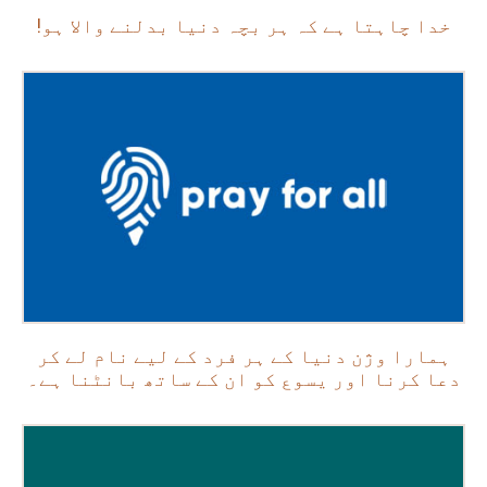
خدا چاہتا ہے کہ ہر بچہ دنیا بدلنے والا ہو!
ہمارا وژن دنیا کے ہر فرد کے لیے نام لے کر
دعا کرنا اور یسوع کو ان کے ساتھ بانٹنا ہے۔