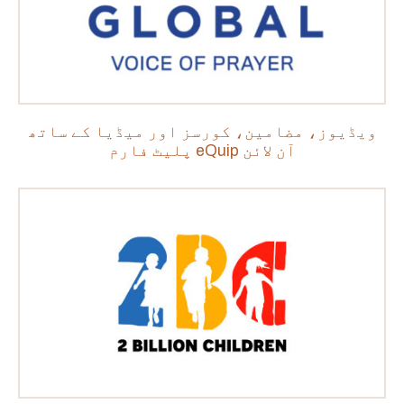
ویڈیوز، مضامین، کورسز اور میڈیا کے ساتھ
آن لائن eQuip پلیٹ فارم