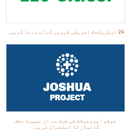
24 اسٹریٹجک افریقی شہروں کے لئے دعا کریں۔
جوشوا پروجیکٹ کی طرف سے ان بصیرت بخش
گائیڈز کا استعمال کریں۔