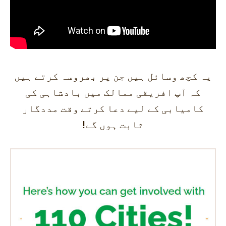
یہ کچھ وسائل ہیں جن پر بھروسہ کرتے ہیں
کہ آپ افریقی ممالک میں بادشاہی کی
کامیابی کے لیے دعا کرتے وقت مددگار
ثابت ہوں گے!