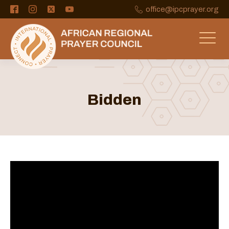
office@ipcprayer.org
Bidden