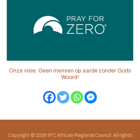
Onze visie: Geen mensen op aarde zonder Gods
Woord!
Copyright © 2026 IPC African Regional Council. All rights