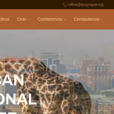
office@ipcprayer.org
otros
Orar
Conferencia
Contáctenos