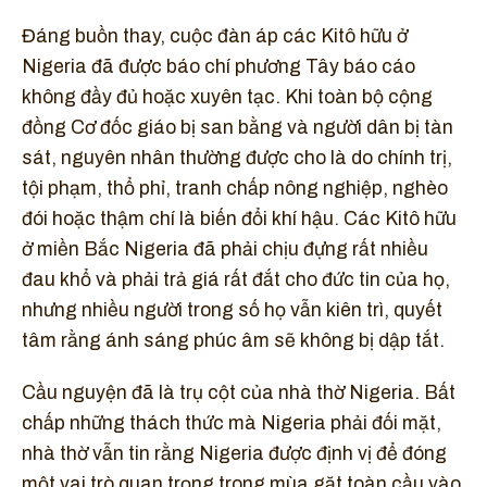
Đáng buồn thay, cuộc đàn áp các Kitô hữu ở
Nigeria đã được báo chí phương Tây báo cáo
không đầy đủ hoặc xuyên tạc. Khi toàn bộ cộng
đồng Cơ đốc giáo bị san bằng và người dân bị tàn
sát, nguyên nhân thường được cho là do chính trị,
tội phạm, thổ phỉ, tranh chấp nông nghiệp, nghèo
đói hoặc thậm chí là biến đổi khí hậu. Các Kitô hữu
ở miền Bắc Nigeria đã phải chịu đựng rất nhiều
đau khổ và phải trả giá rất đắt cho đức tin của họ,
nhưng nhiều người trong số họ vẫn kiên trì, quyết
tâm rằng ánh sáng phúc âm sẽ không bị dập tắt.
Cầu nguyện đã là trụ cột của nhà thờ Nigeria. Bất
chấp những thách thức mà Nigeria phải đối mặt,
nhà thờ vẫn tin rằng Nigeria được định vị để đóng
một vai trò quan trọng trong mùa gặt toàn cầu vào