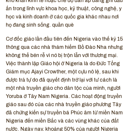
khó khăn kinh tế hoặc chế độ đàn áp đang ghi dấu
ấn trong lĩnh vực khoa học, kỹ thuật, công nghệ, y
học và kinh doanh ở các quốc gia khác nhau nơi
họ đang sinh sống. quần què
Cơ đốc giáo lần đầu tiên đến Nigeria vào thế kỷ 15
thông qua các nhà thám hiểm Bồ Đào Nha nhưng
không thể bén rễ vì nó bị trộn lẫn với thương mại.
Việc thành lập Giáo hội ở Nigeria là do Đức Tổng
Giám mục Ajayi Crowther, một cựu nô lệ, sau khi
được trả tự do đã quyết định trở lại với tư cách là
một nhà truyền giáo cho dân tộc của mình, người
Yoruba ở Tây Nam Nigeria. Các hoạt động truyền
giáo sau đó của các nhà truyền giáo phương Tây
đã chứng kiến sự truyền bá Phúc âm từ miền Nam
Nigeria đến miền Bắc và các vùng khác của đất
nước. Ngày nay, khoảng 50% của người Nigeria