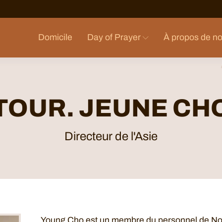
Domicile
Day of Prayer
À propos de n
TOUR. JEUNE CH
Directeur de l'Asie
Young Cho est un membre du personnel de Nov