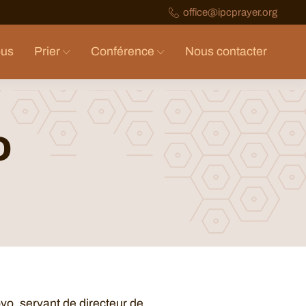
office@ipcprayer.org
ous
Prier
Conférence
Nous contacter
O
o, servant de directeur de